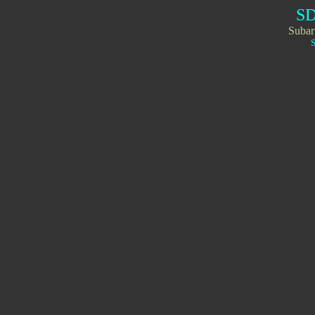
SD
Subar